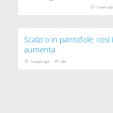
7 years ag
Scalzi o in pantofole: così 
aumenta
14 years ago
280