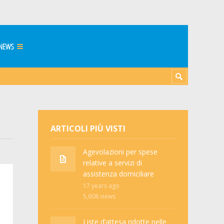
NEWS
ARTICOLI PIÙ VISTI
Agevolazioni per spese
relative a servizi di
assistenza domiciliare
17 years ago
5,608
views
Liste d’attesa ridotte nelle