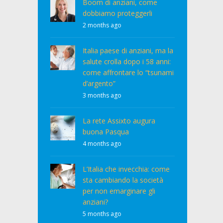
Boom di anziani, come
dobbiamo proteggerli
2 months ago
Italia paese di anziani, ma la
salute crolla dopo i 58 anni:
come affrontare lo “tsunami
d’argento”
3 months ago
La rete Assixto augura
buona Pasqua
4 months ago
L’Italia che invecchia: come
sta cambiando la società
per non emarginare gli
anziani?
5 months ago