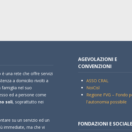
AGEVOLAZIONI E
CONVENZIONI
 è una rete che offre servizi
stenza a domicilio rivolti a
ASSO CRAL
a famiglia nel suo
NoiCisl
esso ed a persone come
Regione FVG – Fondo p
o soli
, soprattutto nei
l'autonomia possibile
ntare su un servizio ed un
FONDAZIONI E SOCIAL
più immediate, ma che vi