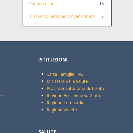
Parlano di noi
16
Trasporto persone convenzionato
2
ISTITUZIONI
Carta Famiglia FVG
Ministero della Salute
Provincia autonoma di Trento
er
Regione Friuli Venezia Giulia
Regione Lombardia
Regione Veneto
E
SALUTE