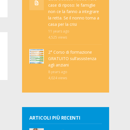
case di riposo: le famiglie
non ce la fanno a integrare
la retta. Se il nonno torna a
casa per la crisi
11 years ago
4,525
views
2° Corso di formazione
GRATUITO sull’assistenza
agli anziani
8 years ago
4,024
views
ARTICOLI PIÙ RECENTI