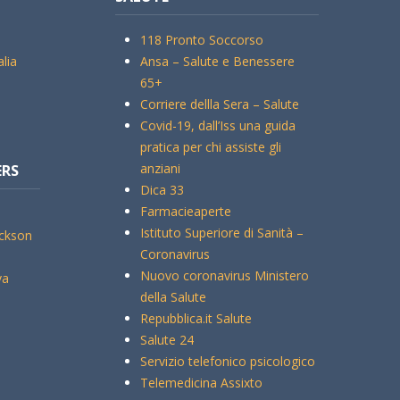
118 Pronto Soccorso
alia
Ansa – Salute e Benessere
65+
Corriere dellla Sera – Salute
Covid-19, dall’Iss una guida
pratica per chi assiste gli
anziani
ERS
Dica 33
Farmacieaperte
Istituto Superiore di Sanità –
ickson
Coronavirus
Nuovo coronavirus Ministero
va
della Salute
Repubblica.it Salute
Salute 24
Servizio telefonico psicologico
Telemedicina Assixto