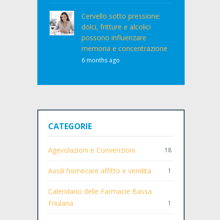
Cervello sotto pressione:
dolci, fritture e alcolici
possono influenzare
memoria e concentrazione
6 months ago
CATEGORIE
Agevolazioni e Convenzioni
18
Ausili homecare affitto e vendita
1
Calendario delle Farmacie Bassa
Friulana
1