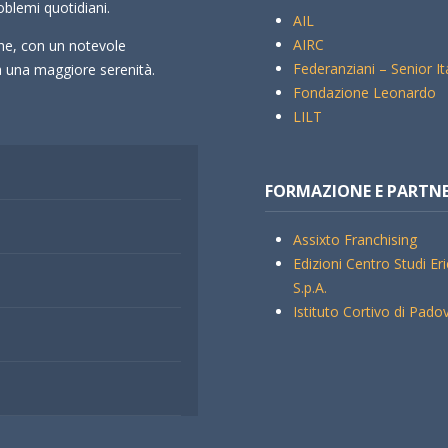
oblemi quotidiani.
AIL
AIRC
che, con un notevole
Federanziani – Senior It
rà una maggiore serenità.
Fondazione Leonardo
LILT
FORMAZIONE E PARTN
Assixto Franchising
Edizioni Centro Studi Er
S.p.A.
Istituto Cortivo di Pado