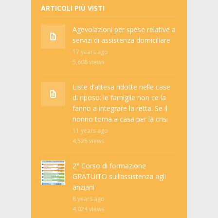
ARTICOLI PIÙ VISTI
Agevolazioni per spese relative a
servizi di assistenza domiciliare
17 years ago
5,608
views
Liste d’attesa ridotte nelle case
di riposo: le famiglie non ce la
fanno a integrare la retta. Se il
nonno torna a casa per la crisi
11 years ago
4,525
views
2° Corso di formazione
GRATUITO sull’assistenza agli
anziani
8 years ago
4,024
views