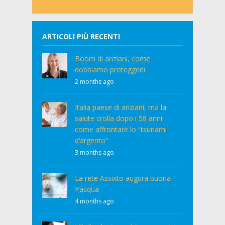
ARTICOLI PIÙ RECENTI
Boom di anziani, come
dobbiamo proteggerli
2 months ago
Italia paese di anziani, ma la
salute crolla dopo i 58 anni:
come affrontare lo “tsunami
d’argento”
3 months ago
La rete Assixto augura buona
Pasqua
4 months ago