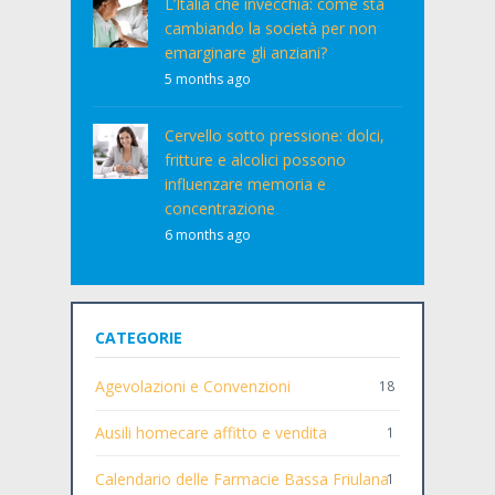
L’Italia che invecchia: come sta
cambiando la società per non
emarginare gli anziani?
5 months ago
Cervello sotto pressione: dolci,
fritture e alcolici possono
influenzare memoria e
concentrazione
6 months ago
CATEGORIE
Agevolazioni e Convenzioni
18
Ausili homecare affitto e vendita
1
Calendario delle Farmacie Bassa Friulana
1