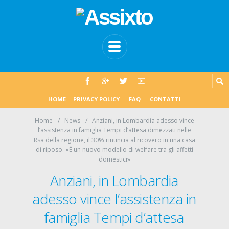
HOME
PRIVACY POLICY
FAQ
CONTATTI
Home
News
Anziani, in Lombardia adesso vince
l’assistenza in famiglia Tempi d’attesa dimezzati nelle
Rsa della regione, il 30% rinuncia al ricovero in una casa
di riposo. «È un nuovo modello di welfare tra gli affetti
domestici»
Anziani, in Lombardia
adesso vince l’assistenza in
famiglia Tempi d’attesa