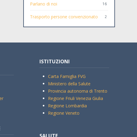
Parlano di noi
16
Trasporto persone convenzionato
2
ISTITUZIONI
Carta Famiglia FVG
Ministero della Salute
Provincia autonoma di Trento
er
Regione Friuli Venezia Giulia
Regione Lombardia
Regione Veneto
E
SALUTE