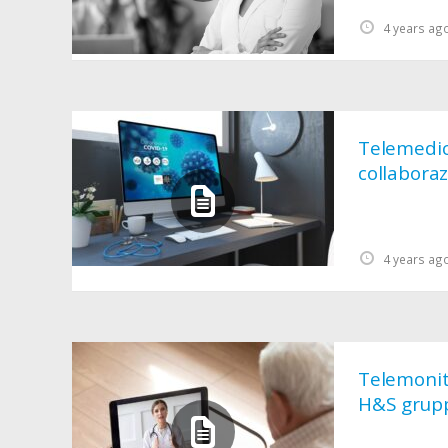
4 years ag
Telemedici
collabora
4 years ag
Telemonito
H&S gruppo