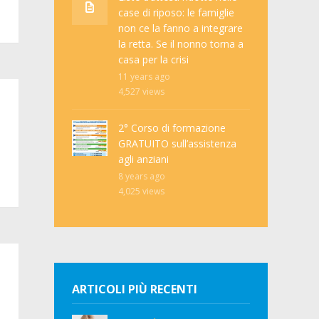
case di riposo: le famiglie
non ce la fanno a integrare
la retta. Se il nonno torna a
casa per la crisi
11 years ago
4,527
views
2° Corso di formazione
GRATUITO sull’assistenza
agli anziani
8 years ago
4,025
views
ARTICOLI PIÙ RECENTI