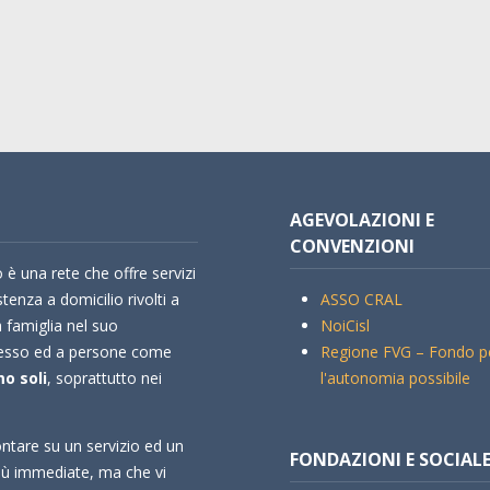
AGEVOLAZIONI E
CONVENZIONI
 è una rete che offre servizi
stenza a domicilio rivolti a
ASSO CRAL
a famiglia nel suo
NoiCisl
esso ed a persone come
Regione FVG – Fondo p
o soli
, soprattutto nei
l'autonomia possibile
ntare su un servizio ed un
FONDAZIONI E SOCIAL
più immediate, ma che vi