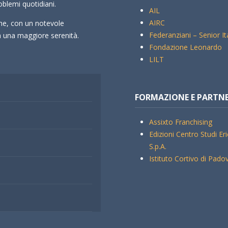
oblemi quotidiani.
AIL
AIRC
che, con un notevole
Federanziani – Senior It
rà una maggiore serenità.
Fondazione Leonardo
LILT
FORMAZIONE E PARTN
Assixto Franchising
Edizioni Centro Studi Er
S.p.A.
Istituto Cortivo di Pado