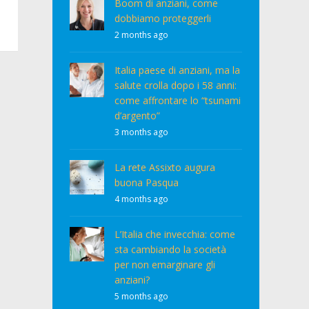
Boom di anziani, come
dobbiamo proteggerli
2 months ago
Italia paese di anziani, ma la
salute crolla dopo i 58 anni:
come affrontare lo “tsunami
d’argento”
3 months ago
La rete Assixto augura
buona Pasqua
4 months ago
L’Italia che invecchia: come
sta cambiando la società
per non emarginare gli
anziani?
5 months ago