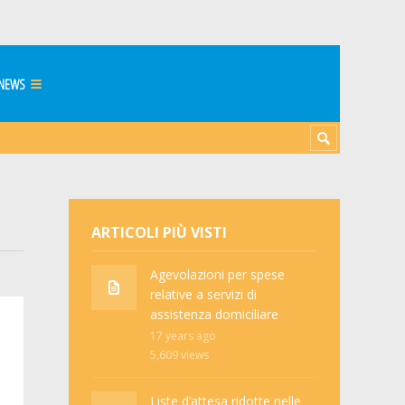
NEWS
ARTICOLI PIÙ VISTI
Agevolazioni per spese
relative a servizi di
assistenza domiciliare
17 years ago
5,609
views
Liste d’attesa ridotte nelle