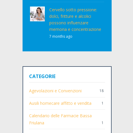
Cervello sotto pressione:
dolci, fritture e alcolici
possono influenzare
memoria e concentrazione
7 months ago
CATEGORIE
Agevolazioni e Convenzioni
18
Ausili homecare affitto e vendita
1
Calendario delle Farmacie Bassa
Friulana
1