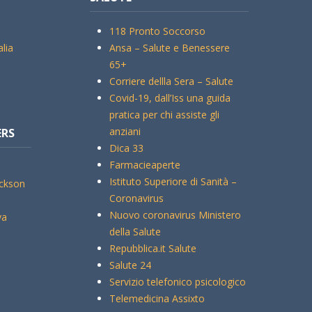
118 Pronto Soccorso
alia
Ansa – Salute e Benessere
65+
Corriere dellla Sera – Salute
Covid-19, dall’Iss una guida
pratica per chi assiste gli
anziani
ERS
Dica 33
Farmacieaperte
Istituto Superiore di Sanità –
ickson
Coronavirus
Nuovo coronavirus Ministero
va
della Salute
Repubblica.it Salute
Salute 24
Servizio telefonico psicologico
Telemedicina Assixto