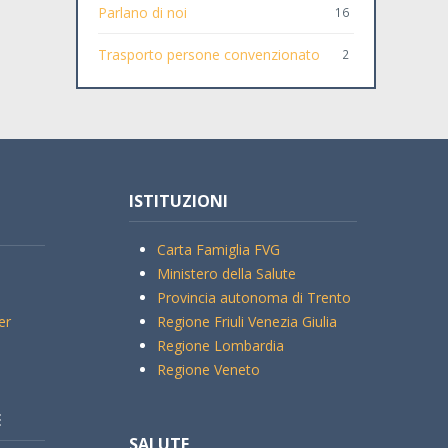
Parlano di noi
16
Trasporto persone convenzionato
2
ISTITUZIONI
Carta Famiglia FVG
Ministero della Salute
Provincia autonoma di Trento
er
Regione Friuli Venezia Giulia
Regione Lombardia
Regione Veneto
E
SALUTE