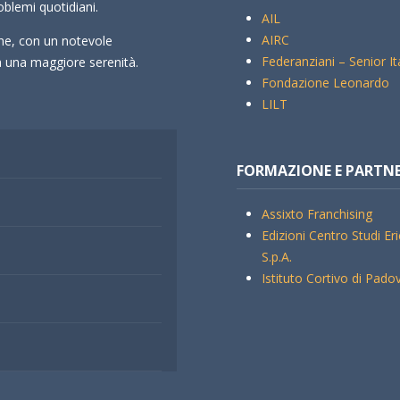
oblemi quotidiani.
AIL
AIRC
che, con un notevole
Federanziani – Senior It
rà una maggiore serenità.
Fondazione Leonardo
LILT
FORMAZIONE E PARTN
Assixto Franchising
Edizioni Centro Studi Er
S.p.A.
Istituto Cortivo di Pado