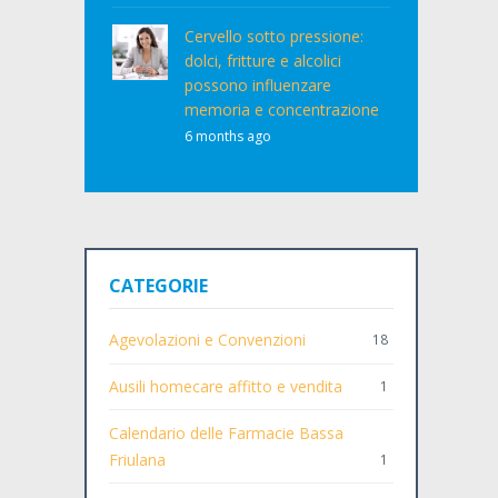
Cervello sotto pressione:
dolci, fritture e alcolici
possono influenzare
memoria e concentrazione
6 months ago
CATEGORIE
Agevolazioni e Convenzioni
18
Ausili homecare affitto e vendita
1
Calendario delle Farmacie Bassa
Friulana
1