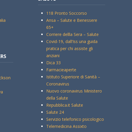
118 Pronto Soccorso
alia
Ansa – Salute e Benessere
65+
Corriere dellla Sera – Salute
Covid-19, dall’Iss una guida
pratica per chi assiste gli
anziani
ERS
Dica 33
Farmacieaperte
Istituto Superiore di Sanità –
ickson
Coronavirus
Nuovo coronavirus Ministero
va
della Salute
Repubblica.it Salute
Salute 24
Servizio telefonico psicologico
Telemedicina Assixto