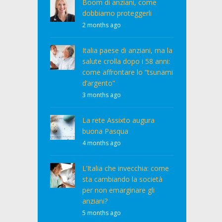
Boom di anziani, come
dobbiamo proteggerli
2 months ago
Italia paese di anziani, ma la
salute crolla dopo i 58 anni:
come affrontare lo “tsunami
d’argento”
3 months ago
La rete Assixto augura
buona Pasqua
4 months ago
L’Italia che invecchia: come
sta cambiando la società
per non emarginare gli
anziani?
5 months ago