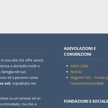
AGEVOLAZIONI E
CONVENZIONI
 è una rete che offre servizi
stenza a domicilio rivolti a
ASSO CRAL
a famiglia nel suo
NoiCisl
esso ed a persone come
Regione FVG – Fondo p
o soli
, soprattutto nei
l'autonomia possibile
ntare su un servizio ed un
FONDAZIONI E SOCIAL
più immediate, ma che vi