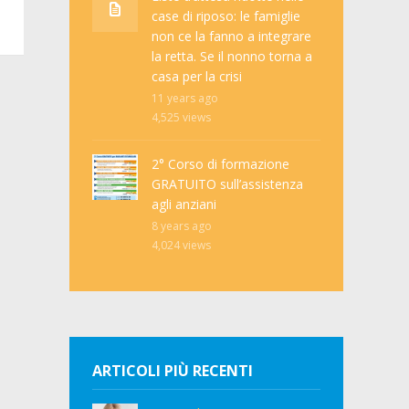
case di riposo: le famiglie
non ce la fanno a integrare
la retta. Se il nonno torna a
casa per la crisi
11 years ago
4,525
views
2° Corso di formazione
GRATUITO sull’assistenza
agli anziani
8 years ago
4,024
views
ARTICOLI PIÙ RECENTI