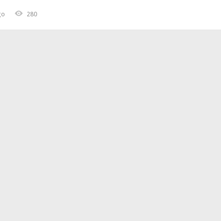
go
280