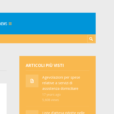
NEWS
ARTICOLI PIÙ VISTI
Agevolazioni per spese
relative a servizi di
assistenza domiciliare
17 years ago
5,608
views
Liste d’attesa ridotte nelle