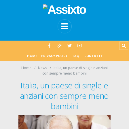
HOME
PRIVACY POLICY
FAQ
CONTATTI
Home
News
Italia, un paese di single e anziani
con sempre meno bambini
Italia, un paese di single e
anziani con sempre meno
bambini