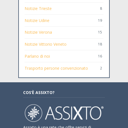
Notizie Trieste
8
Notizie Udine
19
Notizie Verona
15
Notizie Vittorio Veneto
18
Parlano di noi
16
Trasporto persone convenzionato
2
COS’È ASSIXTO?
Assixto è una rete che offre servizi di