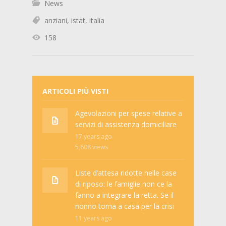
News
anziani
,
istat
,
italia
158
ARTICOLI PIÙ VISTI
Agevolazioni per spese relative a
servizi di assistenza domiciliare
17 years ago
5,608
views
Liste d’attesa ridotte nelle case
di riposo: le famiglie non ce la
fanno a integrare la retta. Se il
nonno torna a casa per la crisi
11 years ago