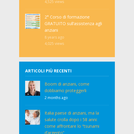
4,525
views
2° Corso di formazione
GRATUITO sull’assistenza agli
anziani
8 years ago
4,025
views
ARTICOLI PIÙ RECENTI
Boom di anziani, come
dobbiamo proteggerli
2 months ago
Italia paese di anziani, ma la
salute crolla dopo i 58 anni:
come affrontare lo “tsunami
d’argento”