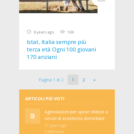
8 years ago
169
Istat, Italia sempre più
terza età Ogni 100 giovani
170 anziani
Pagina 1 di 2
1
2
»
ARTICOLI PIÙ VISTI
Agevolazioni per spese relative a
servizi di assistenza domiciliare
17 years ago
5,609
views