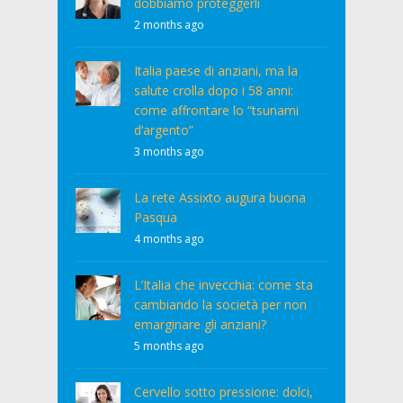
dobbiamo proteggerli
2 months ago
Italia paese di anziani, ma la
salute crolla dopo i 58 anni:
come affrontare lo “tsunami
d’argento”
3 months ago
La rete Assixto augura buona
Pasqua
4 months ago
L’Italia che invecchia: come sta
cambiando la società per non
emarginare gli anziani?
5 months ago
Cervello sotto pressione: dolci,