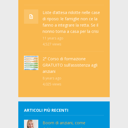
Liste d’attesa ridotte nelle case
di riposo: le famiglie non ce la
fanno a integrare la retta. Se il
nonno torna a casa per la crisi
11 years ago
4,527
views
2° Corso di formazione
GRATUITO sull’assistenza agli
anziani
8 years ago
4,025
views
ARTICOLI PIÙ RECENTI
Boom di anziani, come